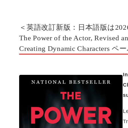
＜英語改訂新版：日本語版は202
The Power of the Actor, Revised 
Creating Dynamic Characters
I
C
s
Le
T