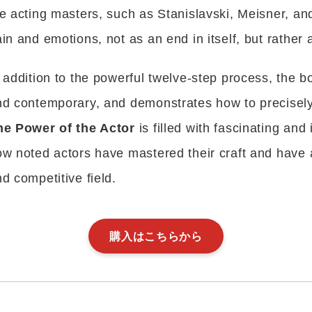
e acting masters, such as Stanislavski, Meisner, and
in and emotions, not as an end in itself, but rather
 addition to the powerful twelve-step process, the b
nd contemporary, and demonstrates how to precisely
he Power of the Actor
is filled with fascinating an
w noted actors have mastered their craft and have 
d competitive field.
購入はこちらから