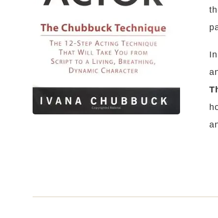
th
pa
In
a
T
ho
an