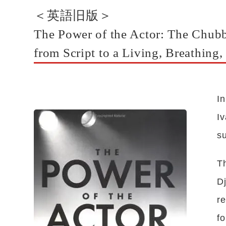
＜英語旧版＞
The Power of the Actor: The Chub
from Script to a Living, Breathin
I
I
su
Th
D
re
fo