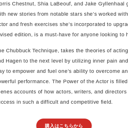
rris Chestnut, Shia LaBeouf, and Jake Gyllenhaal g
th new stories from notable stars she’s worked with 
tor and fresh exercises she’s incorporated to upgra
vised edition, is a must-have for anyone looking to h
e Chubbuck Technique, takes the theories of acting
d Hagen to the next level by utilizing inner pain and
y to empower and fuel one’s ability to overcome an
werful performance. The Power of the Actor is filled
enes accounts of how actors, writers, and director
ccess in such a difficult and competitive field.
購入はこちらから