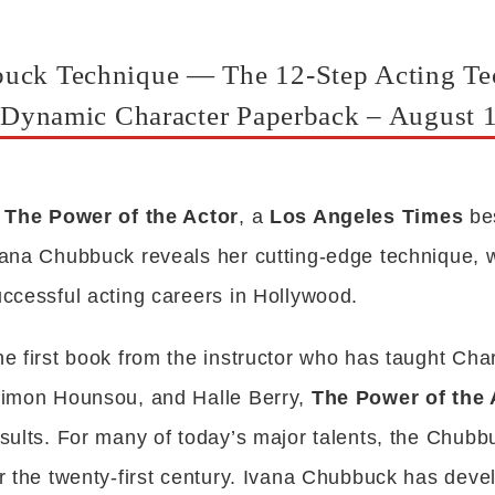
buck Technique — The 12-Step Acting Te
g, Dynamic Character Paperback – August 
n
The Power of the Actor
, a
Los Angeles Times
bes
vana Chubbuck reveals her cutting-edge technique, 
ccessful acting careers in Hollywood.
e first book from the instructor who has taught Char
jimon Hounsou, and Halle Berry,
The Power of the 
sults. For many of today’s major talents, the Chubb
r the twenty-first century. Ivana Chubbuck has devel