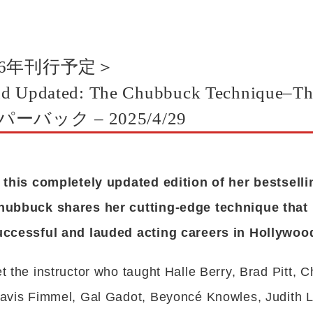
6年刊行予定＞
and Updated: The Chubbuck Technique–Th
 ペーパーバック – 2025/4/29
n this completely updated edition of her bestsel
hubbuck shares her cutting-edge technique that
uccessful and lauded acting careers in Hollywoo
t the instructor who taught Halle Berry, Brad Pitt, 
ravis Fimmel, Gal Gadot, Beyoncé Knowles, Judith L