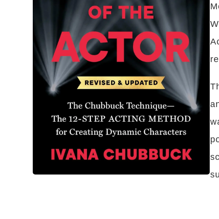
Mo
Wi
Ac
re
Th
an
wa
po
sc
su